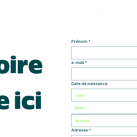
SERVICES
NOS RÉALISATION
R
Prénom
*
oire
e-mail
*
Date de naissance
 ici
Mois
Adresse
*